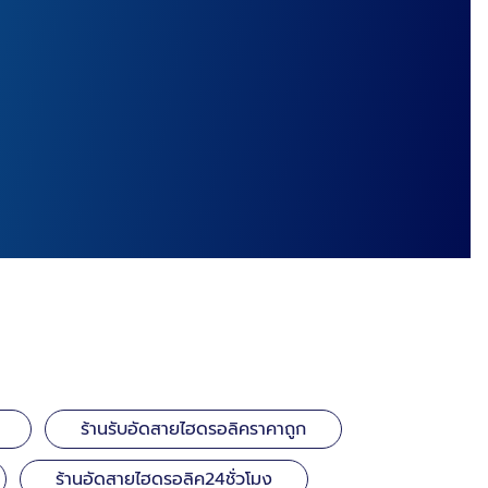
ร้านรับอัดสายไฮดรอลิคราคาถูก
ร้านอัดสายไฮดรอลิค24ชั่วโมง