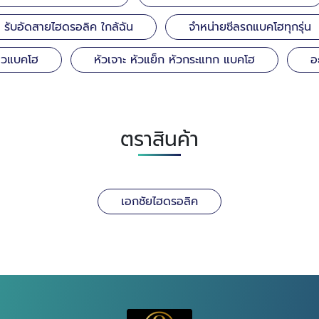
รับอัดสายไฮดรอลิค ใกล้ฉัน
จำหน่ายซีลรถแบคโฮทุกรุ่น
ลวแบคโฮ
หัวเจาะ หัวแย็ก หัวกระแทก แบคโฮ
อ
ตราสินค้า
เอกชัยไฮดรอลิค