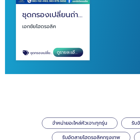
ชุดกรองเปลี่ยนถ่ายของเหลวแบคโฮ
เอกชัยไฮดรอลิค
ดูรายละเอียด
ชุดกรองเปลี่ยนถ่ายของเหลวแบคโฮ
จำหน่ายอะไหล่หัวเจาะทุกรุ่น
รับ
รับอัดสายไฮดรอลิคกรุงเทพ