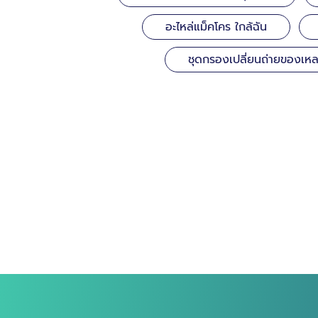
อะไหล่แม็คโคร ใกล้ฉัน
ชุดกรองเปลี่ยนถ่ายของเห