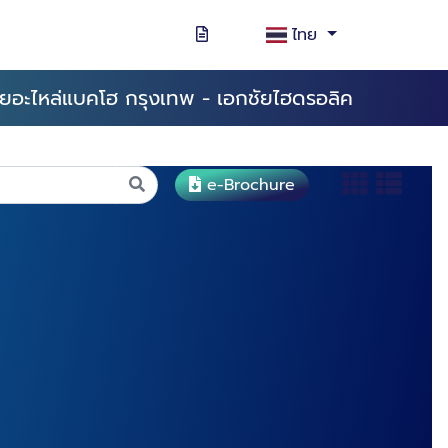
ไทย
ายอะไหล่แบคโฮ กรุงเทพ - เอกชัยไฮดรอลิค
e-Brochure