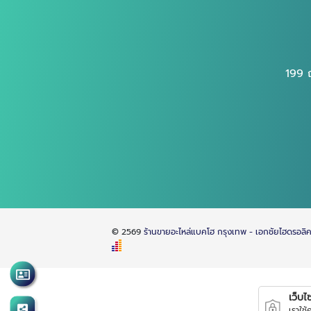
199 
© 2569
ร้านขายอะไหล่แบคโฮ กรุงเทพ - เอกชัยไฮดรอลิ
เว็บไซต
เราใช