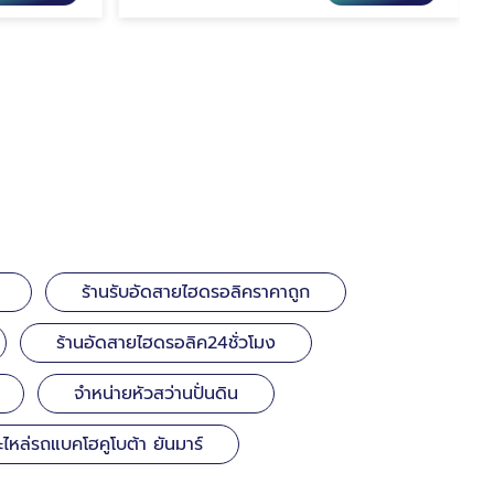
ร้านรับอัดสายไฮดรอลิคราคาถูก
ร้านอัดสายไฮดรอลิค24ชั่วโมง
จำหน่ายหัวสว่านปั่นดิน
ะไหล่รถแบคโฮคูโบต้า ยันมาร์