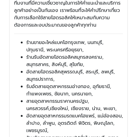
ทีมงานที่มีความเชี่ยวชาญในการให้คำแนะนำและบริการ
ลูกค้าอย่างเป็นกันเอง เราพร้อมที่จะให้คำปรึกษาเกี่ยว
กับการเลือกใช้สายไฮดรอลิคให้เหมาะสมกับความ
ต้องการและงบประมาณของลูกค้าทุกท่าน
ร้านขายอะไหล่แบคโฮกรุงเทพ, นนทบุรี,
ปทุมธานี, พระนครศรีอยุธยา,
ร้านรับอัดสายไฮดรอลิคสมุทรสงคราม,
สมุทรสาคร, สิงห์บุรี, สุโขทัย,
อัดสายไฮดรอลิคสุพรรณบุรี, สระบุรี, ลพบุรี,
สมุทรปราการ,
รับอัดสายอุตสาหกรรมอ่างทอง, อุทัยธานี,
กำแพงเพชร, ชัยนาท, นครนายก,
สายอุตสาหกรรมราคานครปฐม,
นครสวรรค์,เชียงใหม่, เชียงราย, น่าน, พะเยา,
อัดสายอุตสาหกรรมรถแบคโฮแพร่, แม่ฮ่องสอน,
ลำปาง, ลำพูน, อุตรดิตถ์ พิจิตร, พิษณุโลก,
เพชรบูรณ์,