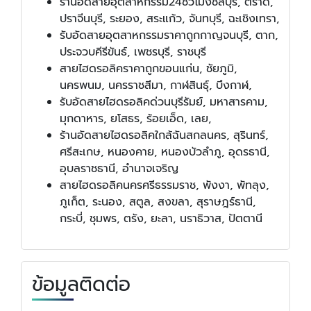
ร้านอัดสายอุตสาหกรรม24ชั่วโมงชลบุรี, ตราด,
ปราจีนบุรี, ระยอง, สระแก้ว, จันทบุรี, ฉะเชิงเทรา,
รับอัดสายอุตสาหกรรมราคาถูกกาญจนบุรี, ตาก,
ประจวบคีรีขันธ์, เพชรบุรี, ราชบุรี
สายไฮดรอลิคราคาถูกขอนแก่น, ชัยภูมิ,
นครพนม, นครราชสีมา, กาฬสินธุ์, บึงกาฬ,
รับอัดสายไฮดรอลิคด่วนบุรีรัมย์, มหาสารคาม,
มุกดาหาร, ยโสธร, ร้อยเอ็ด, เลย,
ร้านอัดสายไฮดรอลิคใกล้ฉันสกลนคร, สุรินทร์,
ศรีสะเกษ, หนองคาย, หนองบัวลำภู, อุดรธานี,
อุบลราชธานี, อำนาจเจริญ
สายไฮดรอลิคนครศรีธรรมราช, พังงา, พัทลุง,
ภูเก็ต, ระนอง, สตูล, สงขลา, สุราษฎร์ธานี,
กระบี่, ชุมพร, ตรัง, ยะลา, นราธิวาส, ปัตตานี
ข้อมูลติดต่อ