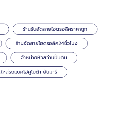
ร้านรับอัดสายไฮดรอลิคราคาถูก
ร้านอัดสายไฮดรอลิค24ชั่วโมง
จำหน่ายหัวสว่านปั่นดิน
ะไหล่รถแบคโฮคูโบต้า ยันมาร์