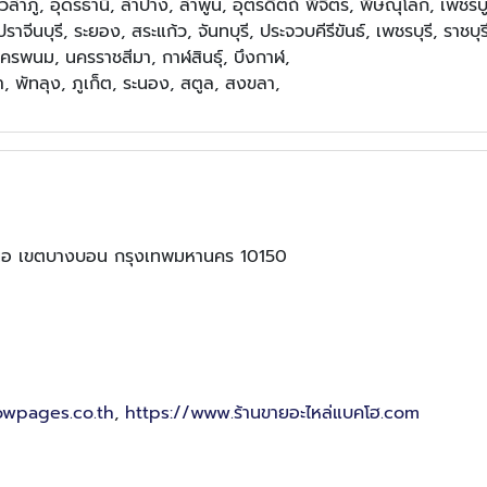
ภู, อุดรธานี, ลำปาง, ลำพูน, อุตรดิตถ์ พิจิตร, พิษณุโลก, เพชรบู
ีนบุรี, ระยอง, สระแก้ว, จันทบุรี, ประจวบคีรีขันธ์, เพชรบุรี, ราชบุร
ครพนม, นครราชสีมา, กาฬสินธุ์, บึงกาฬ,
 พัทลุง, ภูเก็ต, ระนอง, สตูล, สงขลา,
อ เขตบางบอน กรุงเทพมหานคร 10150
lowpages.co.th
,
https://www.ร้านขายอะไหล่แบคโฮ.com