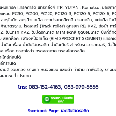
น แผ่นแทรค แทรคการ์ด แทรคลิ้งค์ ITR, YUTANI, Komatsu, ยอยก
บริ่งแหวน PC90, PC100, PC120, PC120-3, PC120-5, PC120-6,
ูใบมีด สกรูนิ้วและมิล จากประเทศอิตาลี ประเทศจีน, แผ่นดีส ไมบ้
นค้ามาตรฐาน, โรลเลอร์ (Track roller) ลูกรอก RB, KVZ, ล้อนำ กา
บแทรก KVZ, ใบมีดรถเกรด MTM อิตาลี ชุดซ่อมเกรด บุ้งกี๋ตักดิน เล
ีย บูช สลักล็อค, เฟืองสป๊อกเก็ต (RIM SPROCKET SEGMENT) แทรคเ
้ำมันเครื่อง น้ำมันไฮดรอลิค น้ำมันเกียร์ สำหรับรถแทรคเตอร์, นิ้วปั๊
รองเครื่อง กรองโซล่า กรองอากาศ กรองไฮดรอลิค
อะไหล่ก่อนได้
ที่ร้านได้
 พระราม2 จอมทอง บางแค หนองแขม แสมดำ ท่าข้าม ภาษีเจริญ บางมด
่งเอกชนทั่วประเทศ
โทร:
083-152-4163
,
083-979-5656
Facebook Page: เอกชัยไฮดรอลิค