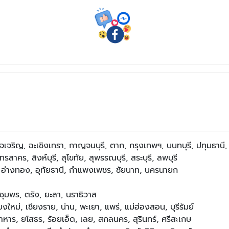
เจริญ, ฉะเชิงเทรา, กาญจนบุรี, ตาก, กรุงเทพฯ, นนทบุรี, ปทุมธานี
คร, สิงห์บุรี, สุโขทัย, สุพรรณบุรี, สระบุรี, ลพบุรี
 อ่างทอง, อุทัยธานี, กำแพงเพชร, ชัยนาท, นครนายก
ชุมพร, ตรัง, ยะลา, นราธิวาส
ใหม่, เชียงราย, น่าน, พะเยา, แพร่, แม่ฮ่องสอน, บุรีรัมย์
หาร, ยโสธร, ร้อยเอ็ด, เลย, สกลนคร, สุรินทร์, ศรีสะเกษ