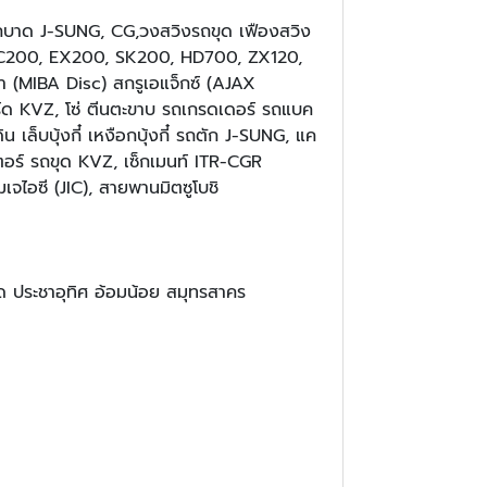
ากบาด J-SUNG, CG,วงสวิงรถขุด เฟืองสวิง
 PC200, EX200, SK200, HD700, ZX120,
า (MIBA Disc) สกรูเอแจ็กซ์ (AJAX
ร์ด KVZ, โซ่ ตีนตะขาบ รถเกรดเดอร์ รถแบค
็บบุ้งกี๋ เหงือกบุ้งกี๋ รถตัก J-SUNG, แค
ตอร์ รถขุด KVZ, เซ็กเมนท์ ITR-CGR
มเจไอซี (JIC), สายพานมิตซูโบชิ​
 ประชาอุทิศ อ้อมน้อย สมุทรสาคร