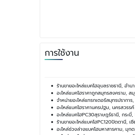
การใช้งาน
ร้านขายอะไหล่แบคโฮอุบลราชธานี, อำนาจ
อะไหล่แบคโฮราคาถูกสมุทรสงคราม, สมุทรสา
จำหน่ายอะไหล่แทรกเตอร์สมุทรปราการ,
อะไหล่แบคโฮราคานครปฐม, นครสวรรค์
อะไหล่แบคโฮPC30สุราษฎร์ธานี, กระบี่, 
ร้านขายอะไหล่แบคโฮPC120ปัตตานี, เชียง
อะไหล่ช่วงล่างแบคโฮมหาสารคาม, มุกดา